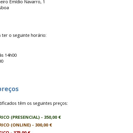
eiro Emídio Navarro, 1
isboa
ter o seguinte horário:
às 14h00
00
preços
tificados têm os seguintes preços:
CO (PRESENCIAL) -
350,00 €
ICO (ONLINE) -
300,00 €
ICO -
375,00 €