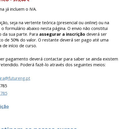
a já incluem o IVA.
ição
, seja na vertente teórica (presencial ou
online
) ou na
r o formulário abaixo nesta página. O envio não constitui
da sua parte. Para
assegurar a inscrição
deverá ser
o de 50% do valor. O restante deverá ser pago até uma
 de início de curso.
uer pagamento deverá contactar para saber se ainda existem
retendido. Poderá fazê-lo através dos seguintes meios:
eira@futureng.pt
785
1785
rição