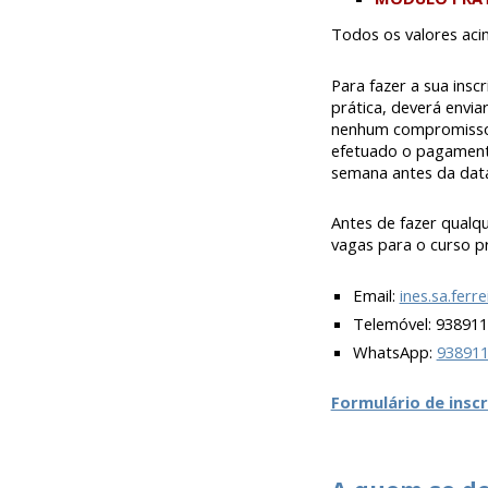
Todos os valores acim
Para
fazer a sua inscr
prática, deverá envia
nenhum compromisso 
efetuado o pagament
semana antes da data
Antes de fazer qualq
vagas para o curso p
Email:
ines.sa.ferr
Telemóvel:
938911
WhatsApp:
93891
Formulário de insc