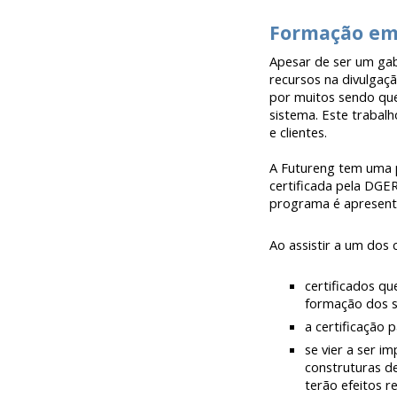
Formação em
Apesar de ser um gab
recursos na divulgaç
por muitos sendo que
sistema. Este trabalh
e clientes.
A Futureng tem uma p
certificada pela DGE
programa é apresent
Ao assistir a
um dos 
certificados q
formação dos s
a certificação p
se vier a ser 
construturas d
terão efeitos re