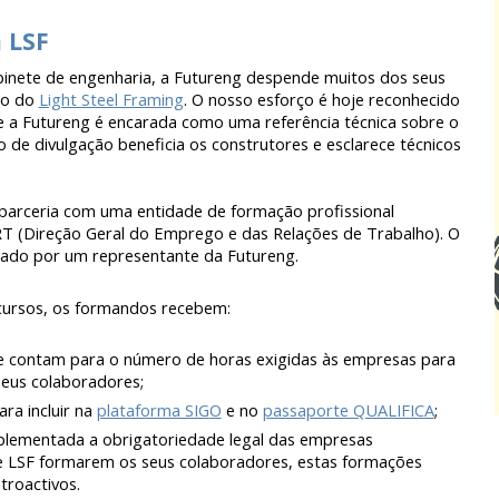
 LSF
inete de engenharia, a Futureng despende muitos dos seus
ão do
Light Steel Framing
. O nosso esforço é hoje reconhecido
 a Futureng é encarada como uma referência técnica sobre o
o de divulgação beneficia os construtores e esclarece técnicos
arceria com uma entidade de formação profissional
RT (Direção Geral do Emprego e das Relações de Trabalho). O
ado por um representante da Futureng.
cursos
, os formandos recebem:
ue contam para o número de horas exigidas às empresas para
eus colaboradores;
ara incluir na
plataforma SIG
O
e no
passaporte QUALIFICA
;
implementada a obrigatoriedade legal das empresas
e LSF formarem os seus colaboradores, estas formações
troactivos.