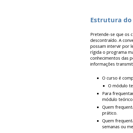
Estrutura do
Pretende-se que os 
descontraído. A conv
possam intervir por l
rígida o programa ma
conhecimentos das pe
informações transmiti
O curso é comp
O módulo te
Para frequenta
módulo teórico
Quem frequenta
prático.
Quem frequenta
semanas ou mes